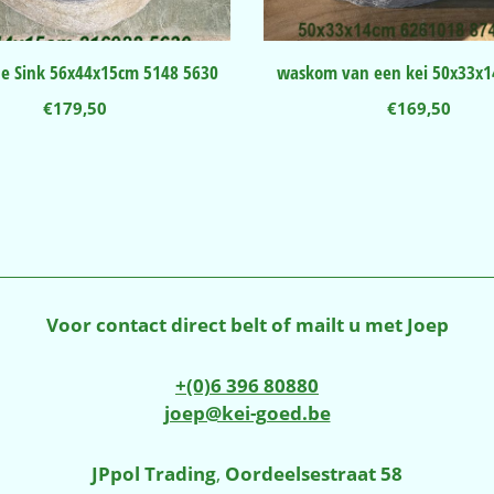
ne Sink 56x44x15cm 5148 5630
waskom van een kei 50x33x
€
179,50
€
169,50
Voor contact direct belt of mailt u met Joep
+(0)6 396 80880
joep@kei-goed.be
JPpol Trading
,
Oordeelsestraat 58