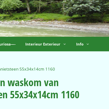
uriosa—-
Interieur Exterieur
Info
ranietsteen 55x34x14cm 1160
nen waskom van
een 55x34x14cm 1160