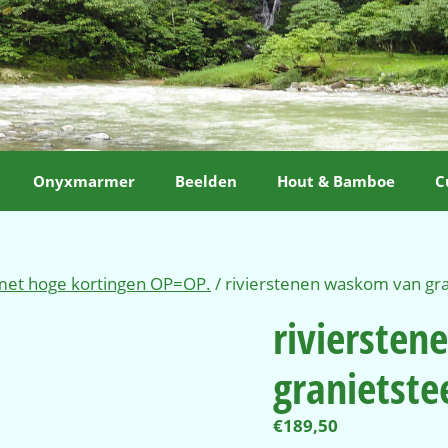
Onyxmarmer
Beelden
Hout & Bamboe
C
 met hoge kortingen OP=OP.
/ rivierstenen waskom van g
rivierste
granietst
€
189,50