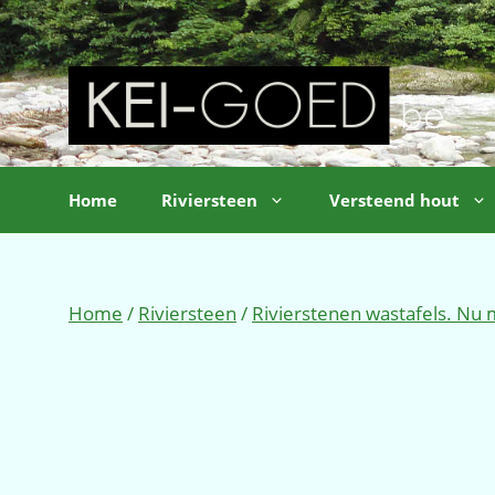
Ga
naar
de
inhoud
Home
Riviersteen
Versteend hout
Home
/
Riviersteen
/
Rivierstenen wastafels. Nu