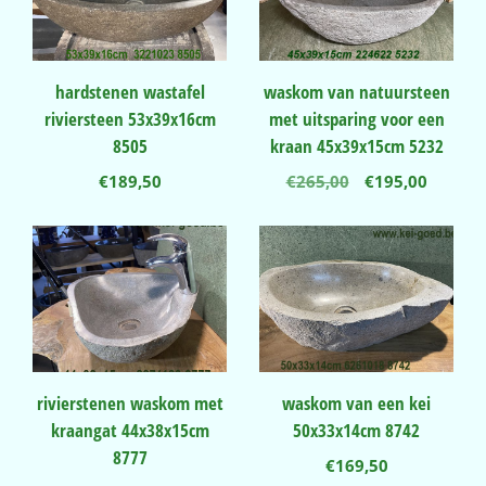
hardstenen wastafel
waskom van natuursteen
riviersteen 53x39x16cm
met uitsparing voor een
8505
kraan 45x39x15cm 5232
Oorspronkelij
Huidig
€
189,50
€
265,00
€
195,00
prijs
prijs
was:
is:
€265,00.
€195,00
rivierstenen waskom met
waskom van een kei
kraangat 44x38x15cm
50x33x14cm 8742
8777
€
169,50