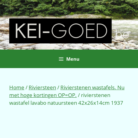
Ga
naar
de
inhoud
Menu
Home
/
Riviersteen
/
Rivierstenen wastafels. Nu
met hoge kortingen OP=OP.
/ rivierstenen
wastafel lavabo natuursteen 42x26x14cm 1937