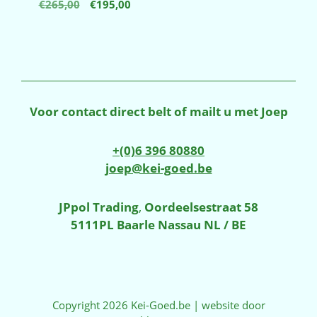
Oorspronkelijke
Huidige
€
265,00
€
195,00
prijs
prijs
was:
is:
€265,00.
€195,00.
Voor contact direct belt of mailt u met Joep
+(0)6 396 80880
joep@kei-goed.be
JPpol Trading
,
Oordeelsestraat 58
5111PL Baarle Nassau NL / BE
Copyright 2026 Kei-Goed.be | website door