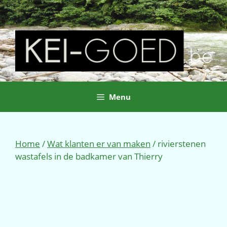
Ga
naar
de
inhoud
Menu
Home
/
Wat klanten er van maken
/ rivierstenen
wastafels in de badkamer van Thierry