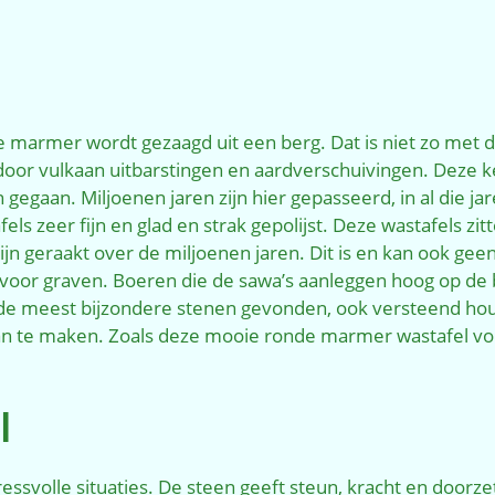
armer wordt gezaagd uit een berg. Dat is niet zo met de
door vulkaan uitbarstingen en aardverschuivingen. Deze ke
egaan. Miljoenen jaren zijn hier gepasseerd, in al die j
ls zeer fijn en glad en strak gepolijst. Deze wastafels zit
 geraakt over de miljoenen jaren. Dit is en kan ook geen m
p voor graven. Boeren die de sawa’s aanleggen hoog op de
de meest bijzondere stenen gevonden, ook versteend hou
te maken. Zoals deze mooie ronde marmer wastafel vol 
l
ressvolle situaties. De steen geeft steun, kracht en doorz