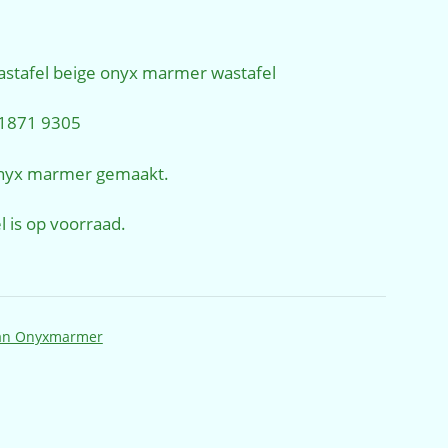
ijke
ige
tafel beige onyx marmer wastafel
,00.
1871 9305
onyx marmer gemaakt.
l is op voorraad.
n Onyxmarmer