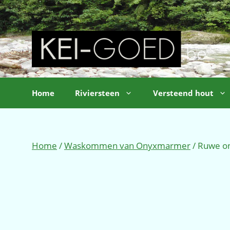
Ga
naar
de
inhoud
Home
Riviersteen
Versteend hout
Home
/
Waskommen van Onyxmarmer
/ Ruwe o