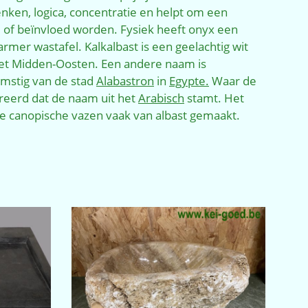
enken, logica, concentratie en helpt om een
d of beïnvloed worden. Fysiek heeft onyx een
mer wastafel. Kalkalbast is een geelachtig wit
het Midden-Oosten. Een andere naam is
omstig van de stad
Alabastron
in
Egypte.
Waar de
ereerd dat de naam uit het
Arabisch
stamt. Het
he canopische vazen vaak van albast gemaakt.