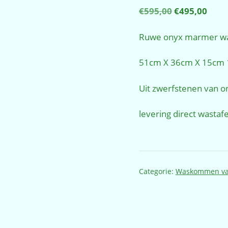
Oorspronkel
Huid
€
595,00
€
495,00
prijs
prijs
was:
is:
Ruwe onyx marmer was
€595,00.
€495
51cm X 36cm X 15cm 
Uit zwerfstenen van 
levering direct wastafe
Categorie:
Waskommen va