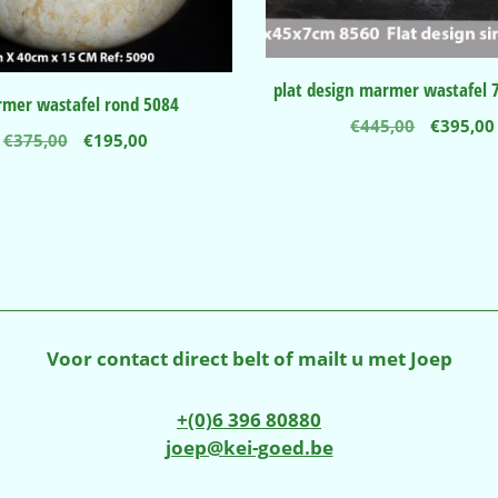
plat design marmer wastafel
mer wastafel rond 5084
Oorspro
€
445,00
€
395,00
Oorspronkelijke
Huidige
€
375,00
€
195,00
prijs
prijs
prijs
was:
was:
is:
€445,00
€375,00.
€195,00.
Voor contact direct belt of mailt u met Joep
+(0)6 396 80880
joep@kei-goed.be