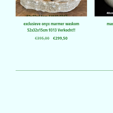
exclusieve onyx marmer waskom
mar
52x32x15cm 9313 Verkocht!!
Oorspronkelijke
Huidige
€
395,00
€
299,50
prijs
prijs
was:
is:
€395,00.
€299,50.