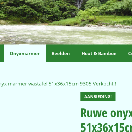
Onyxmarmer
Beelden
Hout & Bamboe
C
nyx marmer wastafel 51x36x15cm 9305 Verkocht!!
AANBIEDING!
Ruwe onyx
51x36x15c