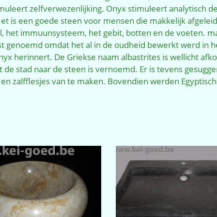
uleert zelfverwezenlijking. Onyx stimuleert analytisch d
et is een goede steen voor mensen die makkelijk afgelei
l, het immuunsysteem, het gebit, botten en de voeten. mar
ast genoemd omdat het al in de oudheid bewerkt werd in 
 herinnert. De Griekse naam albastrites is wellicht afk
t de stad naar de steen is vernoemd. Er is tevens gesugg
- en zalfflesjes van te maken. Bovendien werden Egyptisc