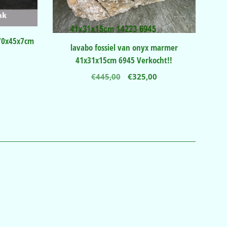
 70x45x7cm
lavabo fossiel van onyx marmer
nkelijke
Huidige
41x31x15cm 6945 Verkocht!!
prijs
Oorspronkelijke
Huidige
€
445,00
€
325,00
is:
prijs
prijs
.
€395,00.
was:
is:
€445,00.
€325,00.