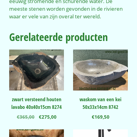
eeuwig stromende en schurende water. De
meeste stenen worden gevonden in de rivieren
waar er vele van zijn overal ter wereld.
Gerelateerde producten
zwart versteend houten
waskom van een kei
lavabo 40x40x15cm 8274
50x33x14cm 8742
Oorspronkelijke
Huidige
€
365,00
€
275,00
€
169,50
prijs
prijs
was:
is:
€365,00.
€275,00.