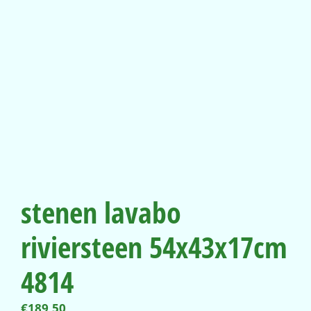
stenen lavabo
riviersteen 54x43x17cm
4814
€
189,50