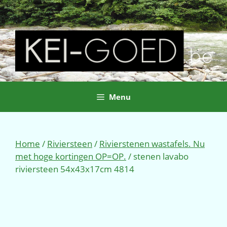
Ga
naar
de
inhoud
Menu
Home
/
Riviersteen
/
Rivierstenen wastafels. Nu
met hoge kortingen OP=OP.
/ stenen lavabo
riviersteen 54x43x17cm 4814