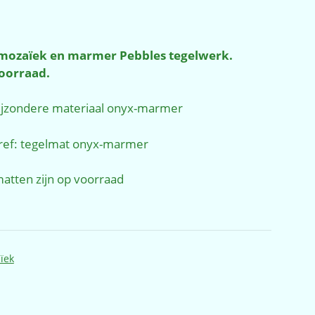
 mozaïek en marmer Pebbles tegelwerk.
oorraad.
bijzondere materiaal onyx-marmer
ref: tegelmat onyx-marmer
matten zijn op voorraad
ïek