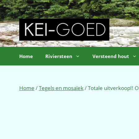
Ga
naar
de
inhoud
Home
Riviersteen
Versteend hout
Home
/
Tegels en mosaïek
/ Totale uitverkoop!!