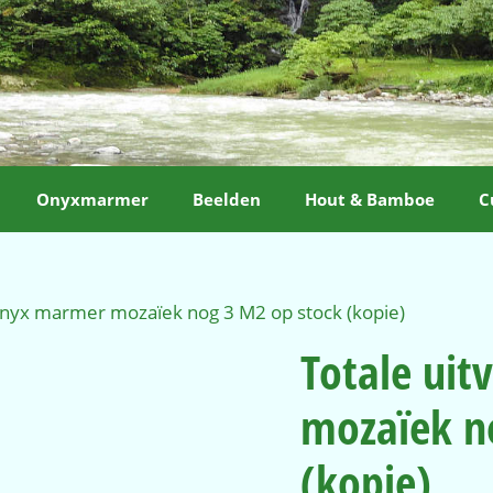
Onyxmarmer
Beelden
Hout & Bamboe
C
 Onyx marmer mozaïek nog 3 M2 op stock (kopie)
Totale ui
mozaïek n
(kopie)