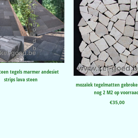
teen tegels marmer andesiet
strips lava steen
mozaïek tegelmatten gebrok
nog 2 M2 op voorraa
€
35,00