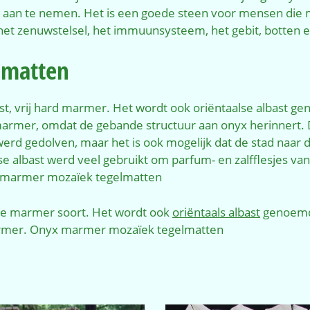
 aan te nemen. Het is een goede steen voor mensen die m
het zenuwstelsel, het immuunsysteem, het gebit, botten 
lmatten
ast, vrij hard marmer. Het wordt ook oriëntaalse albast 
marmer, omdat de gebande structuur aan onyx herinnert.
werd gedolven, maar het is ook mogelijk dat de stad naar 
se albast werd veel gebruikt om parfum- en zalfflesjes v
x marmer mozaïek tegelmatten
arde marmer soort. Het wordt ook
oriëntaals albast
genoemd. 
rmer. Onyx marmer mozaïek tegelmatten