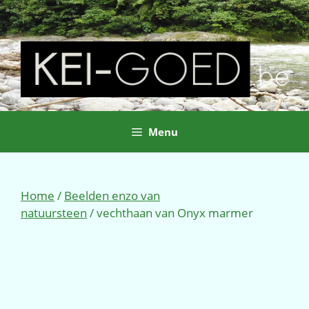
Ga
naar
de
inhoud
Menu
Home
/
Beelden enzo van
natuursteen
/ vechthaan van Onyx marmer