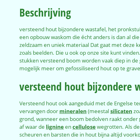
Beschrijving
versteend hout bijzondere wastafel, het pronkstuk
een opbouw waskom die écht anders is dan al die
zeldzaam en uniek materiaal Dat gaat met deze k
zoals beelden. Die u ook op onze site kunt vinde
stukken versteend boom worden vaak diep in de gr
mogelijk meer om gefossiliseerd hout op te graven
versteend hout bijzondere w
Versteend hout ook aangeduid met de Engelse ter
vervangen door
mineralen
(meestal
silicaten
zo
grond, wanneer een boom bedolven raakt onder
af waar de
lignine
en
cellulose
wegrotten. Als de 
scheuren en barsten die in hout bijna altijd vo