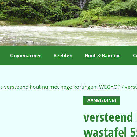
Onyxmarmer
Beelden
Hout & Bamboe
C
ls versteend hout nu met hoge kortingen. WEG=OP
/ vers
AANBIEDING!
versteend 
wastafel 