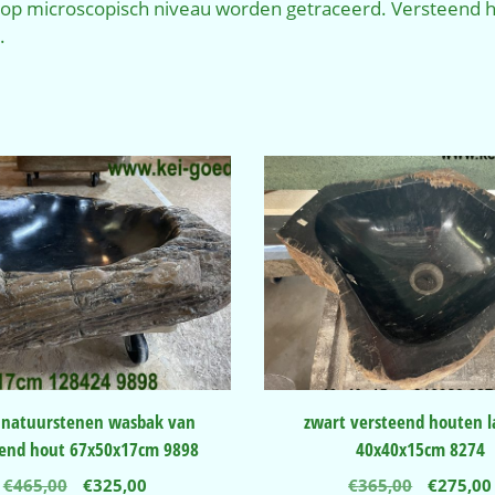
 op microscopisch niveau worden getraceerd. Versteend h
.
natuurstenen wasbak van
zwart versteend houten 
eend hout 67x50x17cm 9898
40x40x15cm 8274
Oorspronkelijke
Huidige
Oorspro
€
465,00
€
325,00
€
365,00
€
275,00