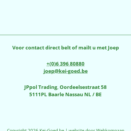
prijs
prijs
prijs
was:
is:
was:
€465,00.
€325,00.
€365,00
Voor contact direct belt of mailt u met Joep
+(0)6 396 80880
joep@kei-goed.be
JPpol Trading
,
Oordeelsestraat 58
5111PL Baarle Nassau NL / BE
Copyright 2026 Kei-Goed.be | website door
Webkompaan