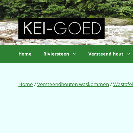
Ga
naar
de
inhoud
Home
Riviersteen
Versteend hout
Home
/
Versteendhouten waskommen
/
Wastafe