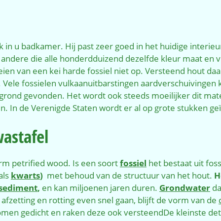
 in u badkamer. Hij past zeer goed in het huidige interieu
 andere die alle honderdduizend dezelfde kleur maat en 
eien van een kei harde fossiel niet op. Versteend hout 
n. Vele fossielen vulkaanuitbarstingen aardverschuiving
ond gevonden. Het wordt ook steeds moeilijker dit materi
. In de Verenigde Staten wordt er al op grote stukken ge
astafel
m petrified wood. Is een soort
fossiel
het bestaat uit fos
als
kwarts
)
met behoud van de structuur van het hout.
H
sediment
,
en kan miljoenen jaren duren.
Grondwater
da
afzetting en rotting even snel gaan, blijft de vorm van de
orkomen gedicht en raken deze ook versteendDe kleinste d