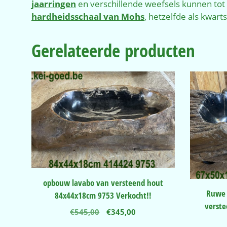
jaarringen
en verschillende weefsels kunnen tot
hardheidsschaal van Mohs
, hetzelfde als kwarts
Gerelateerde producten
opbouw lavabo van versteend hout
Ruwe 
84x44x18cm 9753 Verkocht!!
verst
Oorspronkelijke
Huidige
€
545,00
€
345,00
prijs
prijs