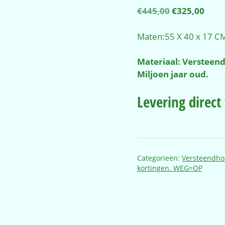
Oorspronkel
Huid
€
445,00
€
325,00
prijs
prijs
was:
is:
Maten:55 X 40 x 17 C
€445,00.
€325
Materiaal: Versteend
Miljoen jaar oud.
Levering direc
Categorieën:
Versteendh
kortingen. WEG=OP