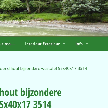
uriosa—-
Interieur Exterieur
Info
teend hout bijzondere wastafel 55x40x17 3514
hout bijzondere
55x40x17 3514