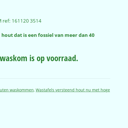
ijke
ige
M ref: 161120 3514
,00.
 hout dat is een fossiel van meer dan 40
t waskom is op voorraad.
outen waskommen
,
Wastafels versteend hout nu met hoge