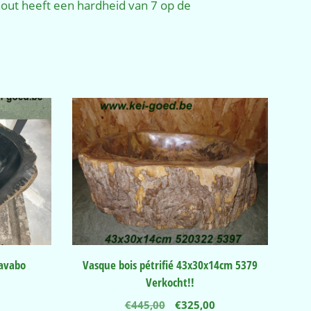
out heeft een hardheid van 7 op de
lavabo
Vasque bois pétrifié 43x30x14cm 5379
Verkocht!!
nkelijke
Huidige
Oorspronkelijke
Huidige
€
445,00
€
325,00