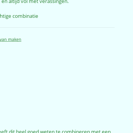
, en altijd vol met verassingen.
chtige combinatie
 van maken
eeft dit heel goed weten te combineren met een