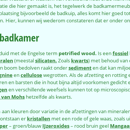
inatie die hier gemaakt is, het tegelwerk de badkamermeube
plaatsing bijvoorbeeld de badkuip, alles komt hier goed tot
n. Hier, kunnen wij wederom constateren dat er onder ons
 badkamer
duid met de Engelse term
petrified wood.
Is een
fossiel
ralen
(meestal
silicaten.
Zoals
kwarts
) met behoud van 
en boom bedolven raakt onder
sediment
en dat kan miljo
ignine
en
cellulose
wegrotten. Als de afzetting en rotting 
n en barsten die in hout bijna altijd voorkomen gedicht
gen
en verschillende weefsels kunnen tot op microscopis
l van Mohs
hetzelfde als kwarts.
an kleuren door variatie in de afzettingen van mineralen
 ontstaan er
kristallen
met een rode of gele waas, zoals uit
per
– groen/blauw
IJzeroxides
– rood bruin geel
Mangaa