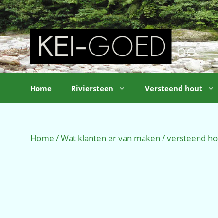
Ga
naar
de
inhoud
Home
Riviersteen
Versteend hout
Home
/
Wat klanten er van maken
/ versteend ho