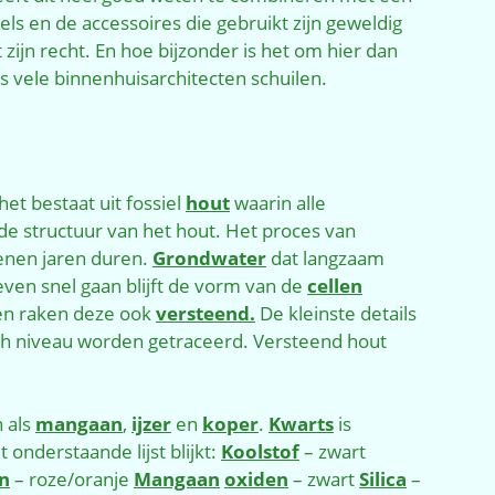
ls en de accessoires die gebruikt zijn geweldig
 zijn recht. En hoe bijzonder is het om hier dan
 vele binnenhuisarchitecten schuilen.
het bestaat uit fossiel
hout
waarin alle
de structuur van het hout. Het proces van
enen jaren duren.
Grondwater
dat langzaam
even snel gaan blijft de vorm van de
cellen
 en raken deze ook
versteend.
De kleinste details
ch niveau worden getraceerd. Versteend hout
 als
mangaan
,
ijzer
en
koper
.
Kwarts
is
 onderstaande lijst blijkt:
Koolstof
– zwart
n
– roze/oranje
Mangaan
oxiden
– zwart
Silica
–