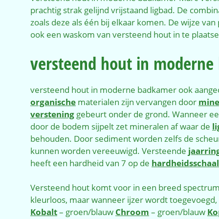
prachtig strak gelijnd vrijstaand ligbad. De comb
zoals deze als één bij elkaar komen. De wijze van 
ook een waskom van versteend hout in te plaatse
versteend hout in moderne
versteend hout in moderne badkamer ook aange
organische
materialen zijn vervangen door
mine
verstening
gebeurt onder de grond. Wanneer e
door de bodem sijpelt zet mineralen af waar de
l
behouden. Door sediment worden zelfs de scheure
kunnen worden vereeuwigd. Versteende
jaarrin
heeft een hardheid van 7 op de
hardheidsschaa
Versteend hout komt voor in een breed spectrum a
kleurloos, maar wanneer ijzer wordt toegevoegd,
Kobalt
– groen/blauw
Chroom
– groen/blauw
Ko