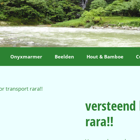
Onyxmarmer
Beelden
Hout & Bamboe
C
r transport rara!!
versteend 
rara!!