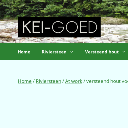
Ga
naar
de
inhoud
Home
Riviersteen
Versteend hout
Home
/
Riviersteen
/
At work
/ versteend hout voo