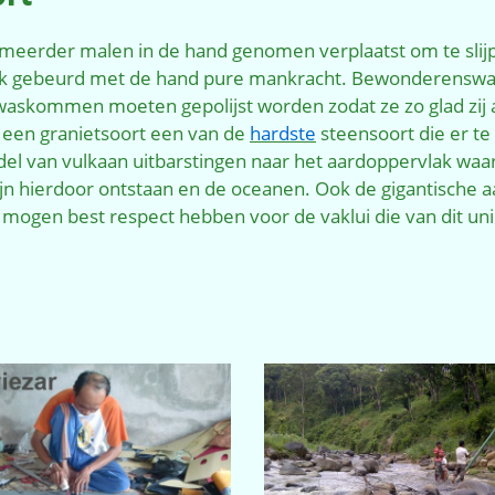
eerder malen in de hand genomen verplaatst om te slijpe
rk gebeurd met de hand pure mankracht. Bewonderenswaar
waskommen moeten gepolijst worden zodat ze zo glad zij al
s een granietsoort een van de
hardste
steensoort die er te
el van vulkaan uitbarstingen naar het aardoppervlak waar h
ijn hierdoor ontstaan en de oceanen. Ook de gigantische 
mogen best respect hebben voor de vaklui die van dit un