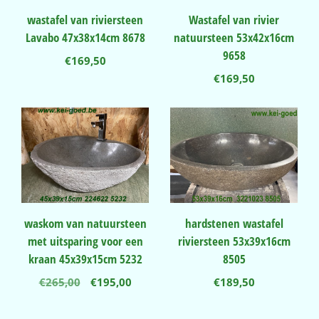
wastafel van riviersteen
Wastafel van rivier
Lavabo 47x38x14cm 8678
natuursteen 53x42x16cm
9658
€
169,50
€
169,50
waskom van natuursteen
hardstenen wastafel
met uitsparing voor een
riviersteen 53x39x16cm
kraan 45x39x15cm 5232
8505
Oorspronkelijke
Huidige
€
265,00
€
195,00
€
189,50
prijs
prijs
was:
is: