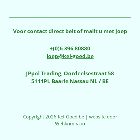
€265,00.
€195,00.
Voor contact direct belt of mailt u met Joep
+(0)6 396 80880
joep@kei-goed.be
JPpol Trading
,
Oordeelsestraat 58
5111PL Baarle Nassau NL / BE
Copyright 2026 Kei-Goed.be | website door
Webkompaan