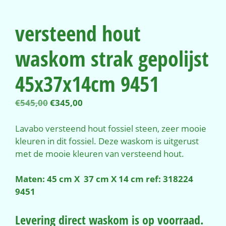
versteend hout
waskom strak gepolijst
45x37x14cm 9451
Oorspronkelijke
Huidige
€
545,00
€
345,00
prijs
prijs
was:
is:
Lavabo versteend hout fossiel steen, zeer mooie
€545,00.
€345,00.
kleuren in dit fossiel. Deze waskom is uitgerust
met de mooie kleuren van versteend hout.
Maten: 45 cm X 37 cm X 14 cm ref: 318224
9451
Levering direct waskom is op voorraad.