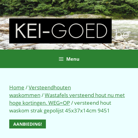
Ga
naar
de
inhoud
Menu
Home
/
Versteendhouten
waskommen
/
Wastafels versteend hout nu met
hoge kortingen. WEG=OP
/ versteend hout
waskom strak gepolijst 45x37x14cm 9451
AANBIEDING!