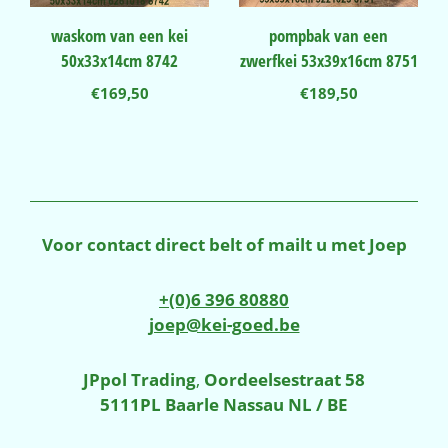
waskom van een kei
pompbak van een
50x33x14cm 8742
zwerfkei 53x39x16cm 8751
€
169,50
€
189,50
Voor contact direct belt of mailt u met Joep
+(0)6 396 80880
joep@kei-goed.be
JPpol Trading
,
Oordeelsestraat 58
5111PL Baarle Nassau NL / BE