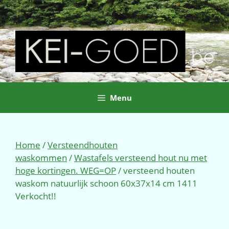
Ga
naar
de
inhoud
Menu
Home
/
Versteendhouten
waskommen
/
Wastafels versteend hout nu met
hoge kortingen. WEG=OP
/ versteend houten
waskom natuurlijk schoon 60x37x14 cm 1411
Verkocht!!