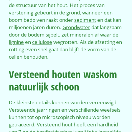
de structuur van het hout. Het proces van
verstening
gebeurt in de grond, wanneer een
boom bedolven raakt onder
sediment
en dat kan
miljoenen jaren duren.
Grondwater
dat langzaam
door de bodem sijpelt, zet mineralen af waar de
lignine
en
cellulose
wegrotten. Als de afzetting en
rotting even snel gaat dan blijft de vorm van de
cellen
behouden.
Versteend houten waskom
natuurlijk schoon
De kleinste details kunnen worden vereeuwigd.
Versteende
jaarringen
en verschillende weefsels
kunnen tot op microscopisch niveau worden
getraceerd. Versteend hout heeft een hardheid
van 7 op de
hardheidsschaal van Mohs
, hetzelfde