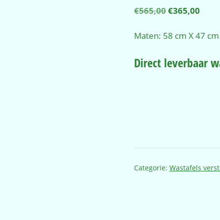
Oorspronkel
Huid
€
565,00
€
365,00
prijs
prijs
was:
is:
Maten: 58 cm X 47 cm
€565,00.
€365
Direct leverbaar 
Categorie:
Wastafels vers