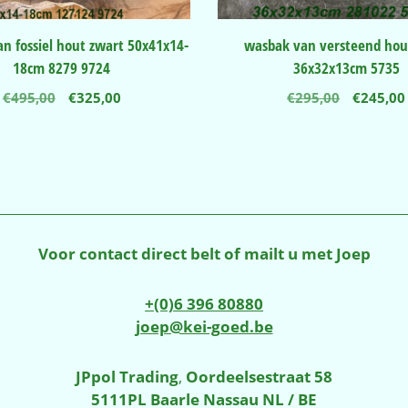
n fossiel hout zwart 50x41x14-
wasbak van versteend hou
18cm 8279 9724
36x32x13cm 5735
Oorspronkelijke
Huidige
Oorspro
€
495,00
€
325,00
€
295,00
€
245,00
prijs
prijs
prijs
was:
is:
was:
€495,00.
€325,00.
€295,00
Voor contact direct belt of mailt u met Joep
+(0)6 396 80880
joep@kei-goed.be
JPpol Trading
,
Oordeelsestraat 58
5111PL Baarle Nassau NL / BE