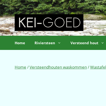
Ga
naar
de
inhoud
Home
Riviersteen
Versteend hout
Home
/
Versteendhouten waskommen
/
Wastafe