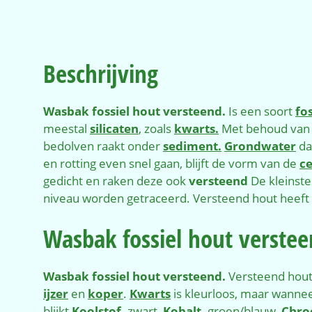
Beschrijving
Wasbak fossiel hout versteend
.
Is een soort
fos
meestal
silicaten
, zoals
kwarts.
Met behoud van d
bedolven raakt onder
sediment.
Grondwater
da
en rotting even snel gaan, blijft de vorm van de
ce
gedicht en raken deze ook
versteend
De kleinst
niveau worden getraceerd. Versteend hout heeft 
Wasbak fossiel hout verste
Wasbak fossiel hout versteend.
Versteend hout 
ijzer
en
koper
.
Kwarts
is kleurloos, maar wannee
blijkt
Koolstof,
zwart,
Kobalt,
groen/blauw,
Chro