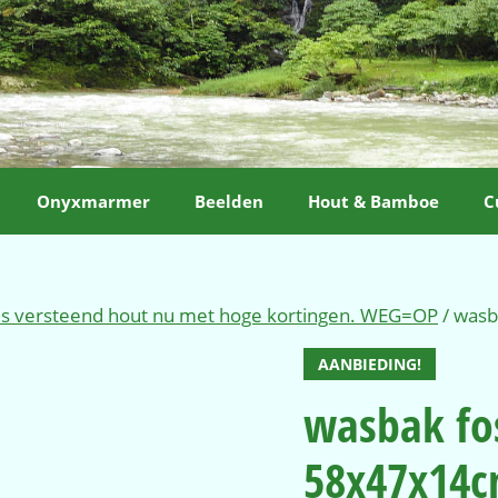
Onyxmarmer
Beelden
Hout & Bamboe
C
ls versteend hout nu met hoge kortingen. WEG=OP
/ wasb
AANBIEDING!
wasbak fos
58x47x14c