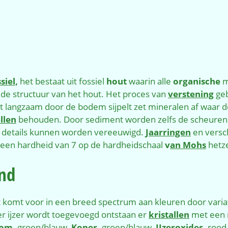
siel,
het bestaat uit fossiel
hout
waarin alle
organische
m
e structuur van het hout. Het proces van
verstening
geb
t langzaam door de bodem sijpelt zet mineralen af waar 
llen
behouden. Door sediment worden zelfs de scheuren en
e details kunnen worden vereeuwigd.
Jaarringen
en versc
een hardheid van 7 op de hardheidschaal
v
an Mohs
hetze
end
komt voor in een breed spectrum aan kleuren door variati
r ijzer wordt toegevoegd ontstaan er
kristallen
met een r
om,
groen/blauw,
Koper,
groen/blauw,
IJzeroxides,
rood 