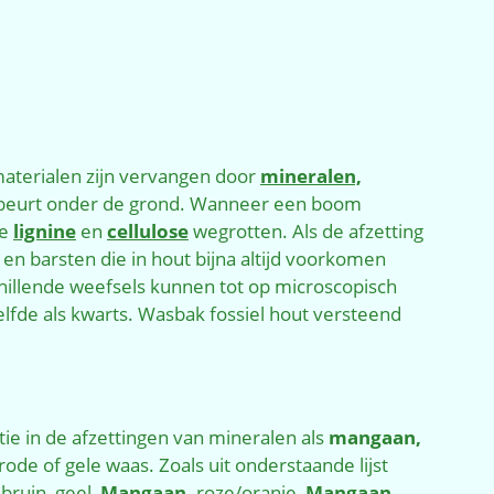
aterialen zijn vervangen door
mineralen,
eurt onder de grond. Wanneer een boom
de
lignine
en
cellulose
wegrotten. Als de afzetting
 barsten die in hout bijna altijd voorkomen
hillende weefsels kunnen tot op microscopisch
lfde als kwarts. Wasbak fossiel hout versteend
e in de afzettingen van mineralen als
mangaan,
ode of gele waas. Zoals uit onderstaande lijst
bruin, geel,
Mangaan,
roze/oranje,
Mangaan