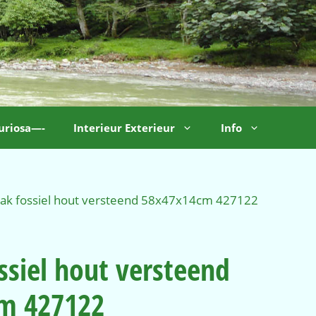
uriosa—-
Interieur Exterieur
Info
ak fossiel hout versteend 58x47x14cm 427122
siel hout versteend
m 427122