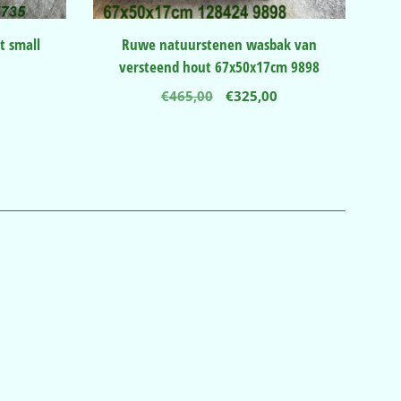
t small
Ruwe natuurstenen wasbak van
versteend hout 67x50x17cm 9898
nkelijke
Huidige
Oorspronkelijke
Huidige
€
465,00
€
325,00
prijs
prijs
prijs
is:
was:
is:
.
€245,00.
€465,00.
€325,00.