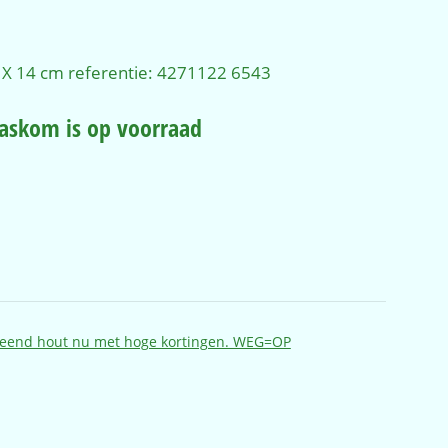
ijke
ige
 X 14 cm referentie: 4271122 6543
,00.
waskom is op voorraad
teend hout nu met hoge kortingen. WEG=OP