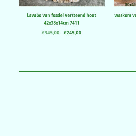
Lavabo van fossiel versteend hout
waskom va
42x38x14cm 7411
Oorspronkelijke
Huidige
€
345,00
€
245,00
prijs
prijs
was:
is:
€345,00.
€245,00.