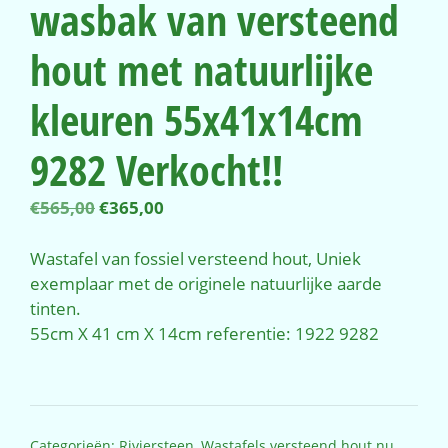
wasbak van versteend
hout met natuurlijke
kleuren 55x41x14cm
9282 Verkocht!!
Oorspronkelijke
Huidige
€
565,00
€
365,00
prijs
prijs
was:
is:
Wastafel van fossiel versteend hout, Uniek
€565,00.
€365,00.
exemplaar met de originele natuurlijke aarde
tinten.
55cm X 41 cm X 14cm referentie: 1922 9282
Categorieën:
Riviersteen
,
Wastafels versteend hout nu