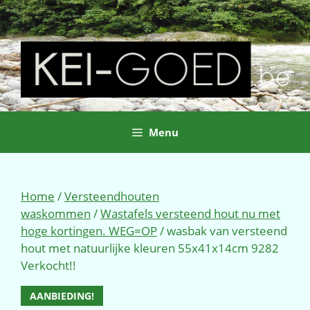
Ga
naar
de
inhoud
Menu
Home
/
Versteendhouten
waskommen
/
Wastafels versteend hout nu met
hoge kortingen. WEG=OP
/ wasbak van versteend
hout met natuurlijke kleuren 55x41x14cm 9282
Verkocht!!
AANBIEDING!