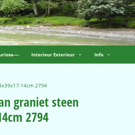
uriosa—-
Interieur Exterieur
Info
43x39x17-14cm 2794
n graniet steen
14cm 2794