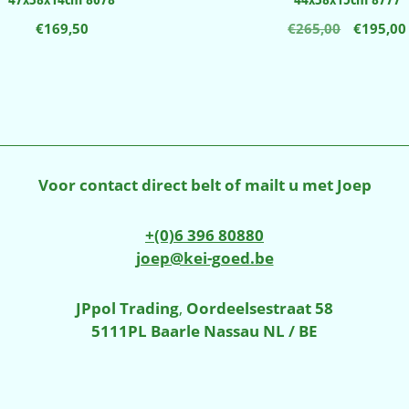
Oorspro
€
169,50
€
265,00
€
195,00
prijs
was:
€265,00
Voor contact direct belt of mailt u met Joep
+(0)6 396 80880
joep@kei-goed.be
JPpol Trading
,
Oordeelsestraat 58
5111PL Baarle Nassau NL / BE