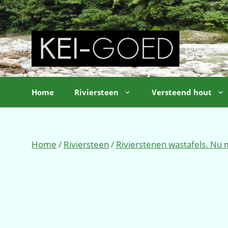
Ga
naar
de
inhoud
Home
Riviersteen
Versteend hout
Home
/
Riviersteen
/
Rivierstenen wastafels. Nu