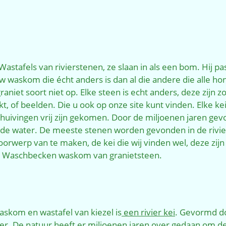
tafels van rivierstenen, ze slaan in als een bom. Hij past
w waskom die écht anders is dan al die andere die alle h
iet soort niet op. Elke steen is echt anders, deze zijn zo
 of beelden. Die u ook op onze site kunt vinden. Elke kei 
schuivingen vrij zijn gekomen. Door de miljoenen jaren 
de water. De meeste stenen worden gevonden in de riviere
oorwerp van te maken, de kei die wij vinden wel, deze zijn
tein Waschbecken waskom van granietsteen.
skom en wastafel van kiezel is
een rivier kei
. Gevormd do
r. De natuur heeft er miljoenen jaren over gedaan om de