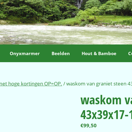
Onyxmarmer
Beelden
Hout & Bamboe
C
 met hoge kortingen OP=OP.
/ waskom van graniet steen 
waskom va
43x39x17-
€
99,50