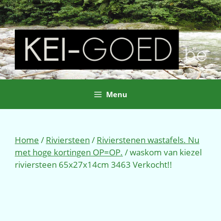
Ga
naar
de
inhoud
Menu
Home
/
Riviersteen
/
Rivierstenen wastafels. Nu
met hoge kortingen OP=OP.
/ waskom van kiezel
riviersteen 65x27x14cm 3463 Verkocht!!