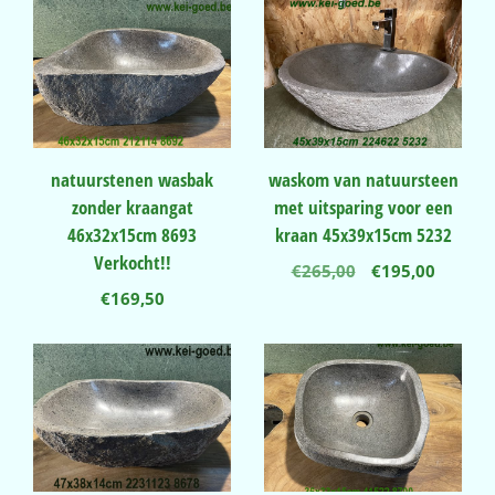
natuurstenen wasbak
waskom van natuursteen
zonder kraangat
met uitsparing voor een
46x32x15cm 8693
kraan 45x39x15cm 5232
Verkocht!!
Oorspronkelij
Huidig
€
265,00
€
195,00
prijs
prijs
€
169,50
was:
is:
€265,00.
€195,00