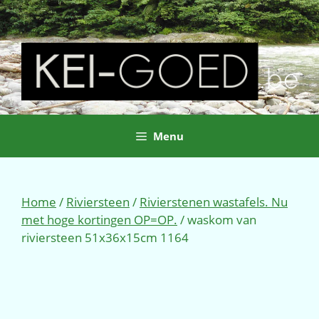
Ga
naar
de
inhoud
Menu
Home
/
Riviersteen
/
Rivierstenen wastafels. Nu
met hoge kortingen OP=OP.
/ waskom van
riviersteen 51x36x15cm 1164