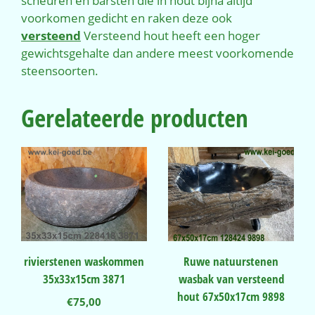
scheuren en barsten die in hout bijna altijd
voorkomen gedicht en raken deze ook
versteend
Versteend hout heeft een hoger
gewichtsgehalte dan andere meest voorkomende
steensoorten.
Gerelateerde producten
rivierstenen waskommen
Ruwe natuurstenen
35x33x15cm 3871
wasbak van versteend
hout 67x50x17cm 9898
€
75,00