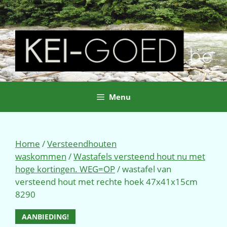
Ga
naar
de
inhoud
Menu
Home
/
Versteendhouten
waskommen
/
Wastafels versteend hout nu met
hoge kortingen. WEG=OP
/ wastafel van
versteend hout met rechte hoek 47x41x15cm
8290
AANBIEDING!