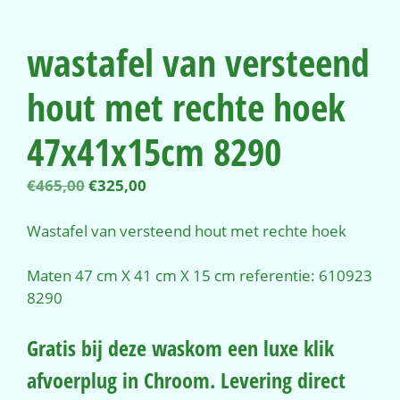
wastafel van versteend
hout met rechte hoek
47x41x15cm 8290
Oorspronkelijke
Huidige
€
465,00
€
325,00
prijs
prijs
was:
is:
Wastafel van versteend hout met rechte hoek
€465,00.
€325,00.
Maten 47 cm X 41 cm X 15 cm referentie: 610923
8290
Gratis bij deze waskom een luxe klik
afvoerplug in Chroom. Levering direct