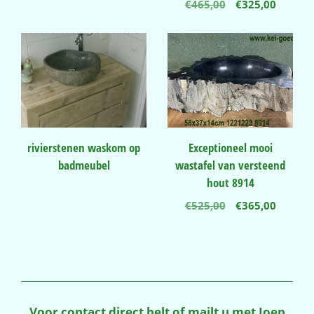
Oorspronkelij
Huidig
€
465,00
€
325,00
prijs
prijs
was:
is:
€465,00.
€325,00
rivierstenen waskom op
Exceptioneel mooi
badmeubel
wastafel van versteend
hout 8914
Oorspronkelij
Huidig
€
525,00
€
365,00
prijs
prijs
was:
is:
€525,00.
€365,00
Voor contact direct belt of mailt u met Joep