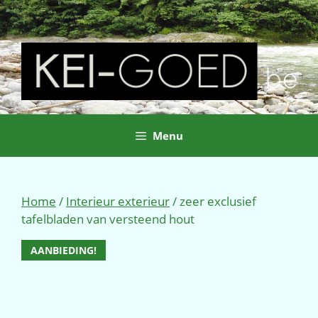
Ga
naar
de
inhoud
Menu
Home
/
Interieur exterieur
/ zeer exclusief
tafelbladen van versteend hout
AANBIEDING!