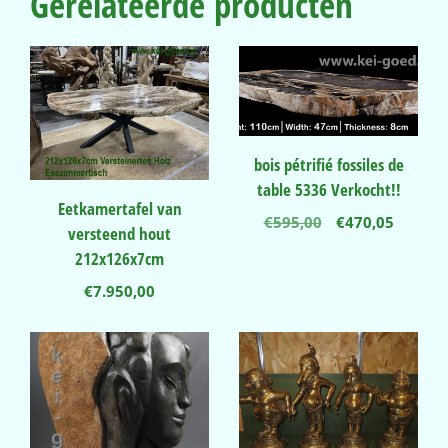
Gerelateerde producten
bois pétrifié fossiles de
table 5336 Verkocht!!
Eetkamertafel van
Oorspronkelij
Huidig
€
595,00
€
470,05
versteend hout
prijs
prijs
212x126x7cm
was:
is:
€595,00.
€470,05
€
7.950,00