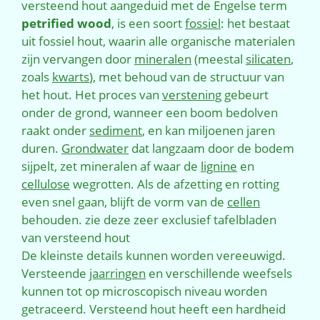
versteend hout aangeduid met de Engelse term
petrified wood
, is een soort
fossiel
: het bestaat
uit fossiel hout, waarin alle organische materialen
zijn vervangen door
mineralen
(meestal
silicaten
,
zoals
kwarts
), met behoud van de structuur van
het hout. Het proces van
verstening
gebeurt
onder de grond, wanneer een boom bedolven
raakt onder
sediment
, en kan miljoenen jaren
duren.
Grondwater
dat langzaam door de bodem
sijpelt, zet mineralen af waar de
lignine
en
cellulose
wegrotten. Als de afzetting en rotting
even snel gaan, blijft de vorm van de
cellen
behouden. zie deze zeer exclusief tafelbladen
van versteend hout
De kleinste details kunnen worden vereeuwigd.
Versteende
jaarringen
en verschillende weefsels
kunnen tot op microscopisch niveau worden
getraceerd. Versteend hout heeft een hardheid