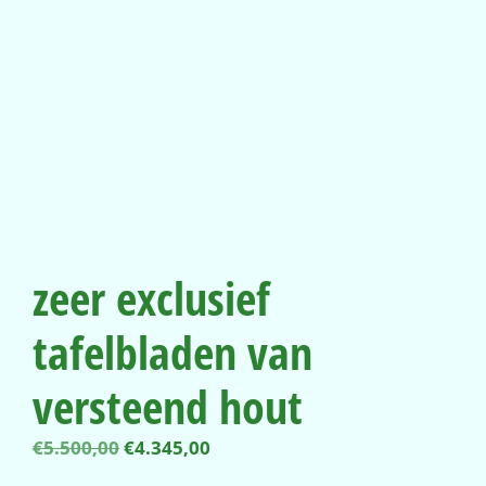
zeer exclusief
tafelbladen van
versteend hout
Oorspronkelijke
Huidige
€
5.500,00
€
4.345,00
prijs
prijs