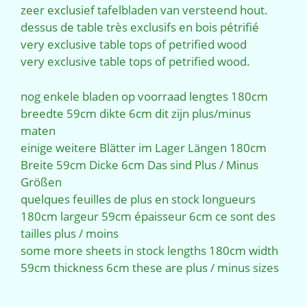
was:
is:
zeer exclusief tafelbladen van versteend hout.
€5.500,00.
€4.345,00.
dessus de table très exclusifs en bois pétrifié
very exclusive table tops of petrified wood
very exclusive table tops of petrified wood.
nog enkele bladen op voorraad lengtes 180cm
breedte 59cm dikte 6cm dit zijn plus/minus
maten
einige weitere Blätter im Lager Längen 180cm
Breite 59cm Dicke 6cm Das sind Plus / Minus
Größen
quelques feuilles de plus en stock longueurs
180cm largeur 59cm épaisseur 6cm ce sont des
tailles plus / moins
some more sheets in stock lengths 180cm width
59cm thickness 6cm these are plus / minus sizes