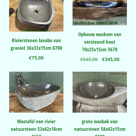
Opbouw waskom van
Rivierstenen lavabo van
versteend hout
graniet 36x33x15cm 8700
70x25x15cm 5678
€
75,00
Oorspronkelij
Huidig
€
545,00
€
345,00
prijs
prijs
was:
is:
€545,00.
€345,00
Wastafel van rivier
grote wasbak van
natuursteen 53x42x16cm
natuursteen 58x42x15cm