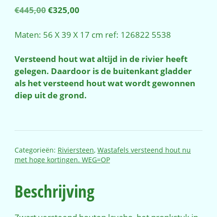
Oorspronkelijke
Huidige
€
445,00
€
325,00
prijs
prijs
was:
is:
Maten: 56 X 39 X 17 cm ref: 126822 5538
€445,00.
€325,00.
Versteend hout wat altijd in de rivier heeft
gelegen. Daardoor is de buitenkant gladder
als het versteend hout wat wordt gewonnen
diep uit de grond.
Categorieën:
Riviersteen
,
Wastafels versteend hout nu
met hoge kortingen. WEG=OP
Beschrijving