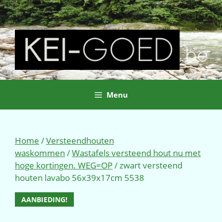
Ga
naar
de
inhoud
Menu
Home
/
Versteendhouten
waskommen
/
Wastafels versteend hout nu met
hoge kortingen. WEG=OP
/ zwart versteend
houten lavabo 56x39x17cm 5538
AANBIEDING!