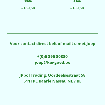
9658
8188
€
169,50
€
189,50
Voor contact direct belt of mailt u met Joep
+(0)6 396 80880
joep@kei-goed.be
JPpol Trading
,
Oordeelsestraat 58
5111PL Baarle Nassau NL / BE