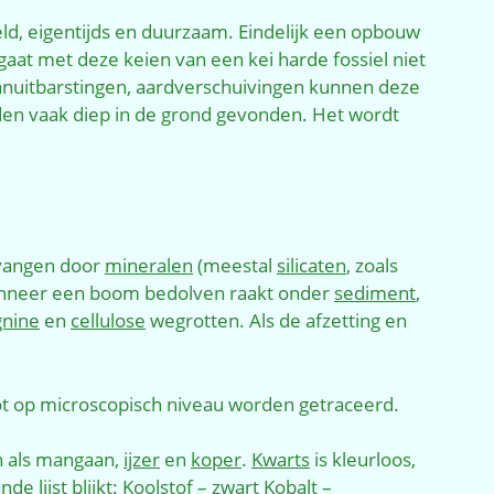
eld, eigentijds en duurzaam. Eindelijk een opbouw
aat met deze keien van een kei harde fossiel niet
anuitbarstingen, aardverschuivingen kunnen deze
n vaak diep in de grond gevonden. Het wordt
ervangen door
mineralen
(meestal
silicaten
, zoals
anneer een boom bedolven raakt onder
sediment
,
gnine
en
cellulose
wegrotten. Als de afzetting en
ot op microscopisch niveau worden getraceerd.
n als mangaan,
ijzer
en
koper
.
Kwarts
is kleurloos,
e lijst blijkt:
Koolstof
– zwart
Kobalt
–