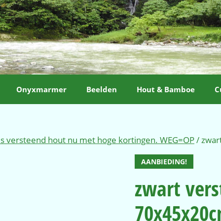
Onyxmarmer
Beelden
Hout & Bamboe
C
ls versteend hout nu met hoge kortingen. WEG=OP
/ zwar
AANBIEDING!
zwart ver
70x45x20c