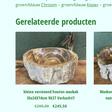
groen/blauw
Chroom
– groen/blauw
Koper
– gro
Gerelateerde producten
kleine versteend houten wasbak
Waskom
36x34X14cm 9637 Verkocht!!
nat
Oorspronkelijke
Huidige
€
295,00
€
245,50
prijs
prijs