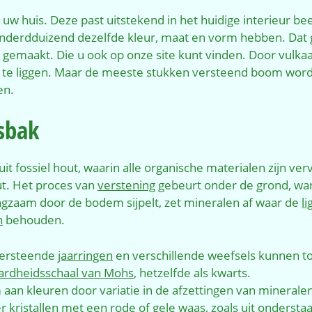
uw huis. Deze past uitstekend in het huidige interieur be
honderdduizend dezelfde kleur, maat en vorm hebben. Dat g
gemaakt. Die u ook op onze site kunt vinden. Door vulka
e liggen. Maar de meeste stukken versteend boom worde
en.
sbak
 uit fossiel hout, waarin alle organische materialen zijn v
ut. Het proces van
verstening
gebeurt onder de grond, w
ngzaam door de bodem sijpelt, zet mineralen af waar de
li
n
behouden.
Versteende
jaarringen
en verschillende weefsels kunnen t
ardheidsschaal van Mohs
, hetzelfde als kwarts.
aan kleuren door variatie in de afzettingen van minerale
er
kristallen
met een rode of gele waas, zoals uit onderstaand