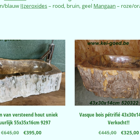
en/blauw
IJzeroxides
– rood, bruin, geel
Mangaan
– roze/or
 van versteend hout uniek
Vasque bois pétrifié 43x30x
uurlijk 55x35x16cm 9297
Verkocht!!
Oorspronkelijke
Huidige
Oorspro
€
645,00
€
395,00
€
445,00
€
325,00
prijs
prijs
prijs