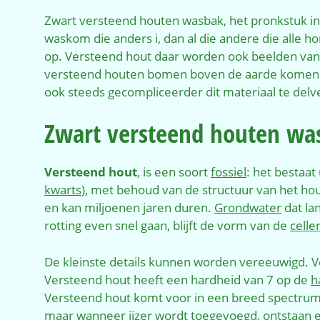
Zwart versteend houten wasbak, het pronkstuk in 
waskom die anders i, dan al die andere die alle 
op. Versteend hout daar worden ook beelden van 
versteend houten bomen boven de aarde komen t
ook steeds gecompliceerder dit materiaal te delv
Zwart versteend houten wa
Versteend hout
, is een soort
fossiel
: het bestaat
kwarts
), met behoud van de structuur van het ho
en kan miljoenen jaren duren.
Grondwater
dat la
rotting even snel gaan, blijft de vorm van de
celle
De kleinste details kunnen worden vereeuwigd. 
Versteend hout heeft een hardheid van 7 op de
h
Versteend hout komt voor in een breed spectrum 
maar wanneer ijzer wordt toegevoegd, ontstaan 