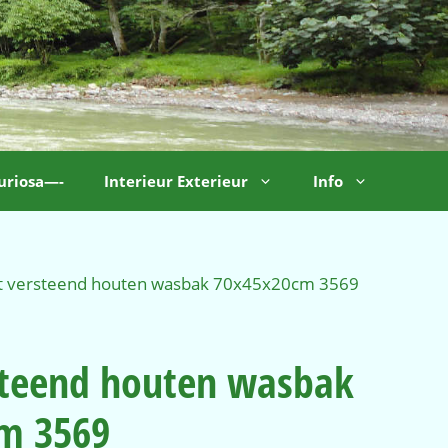
uriosa—-
Interieur Exterieur
Info
t versteend houten wasbak 70x45x20cm 3569
steend houten wasbak
m 3569