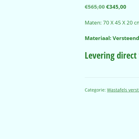
Oorspronkel
Huid
€
565,00
€
345,00
prijs
prijs
was:
is:
Maten: 70 X 45 X 20 c
€565,00.
€345
Materiaal: Versteend
Levering direc
Categorie:
Wastafels vers