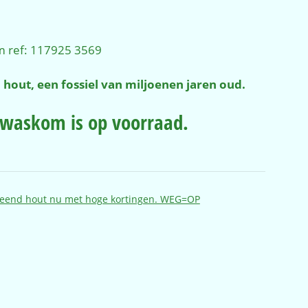
ijke
ige
m ref: 117925 3569
,00.
 hout, een fossiel van miljoenen jaren oud.
t waskom is op voorraad.
teend hout nu met hoge kortingen. WEG=OP