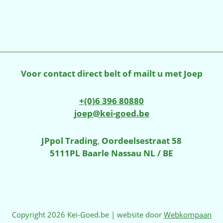
was:
is:
was:
€645,00.
€395,00.
€445,00
Voor contact direct belt of mailt u met Joep
+(0)6 396 80880
joep@kei-goed.be
JPpol Trading
,
Oordeelsestraat 58
5111PL Baarle Nassau NL / BE
Copyright 2026 Kei-Goed.be | website door
Webkompaan