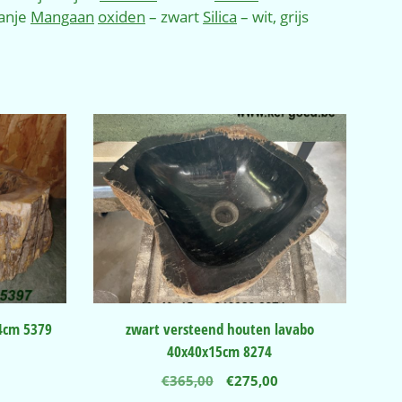
anje
Mangaan
oxiden
– zwart
Silica
– wit, grijs
14cm 5379
zwart versteend houten lavabo
40x40x15cm 8274
nkelijke
Huidige
Oorspronkelijke
Huidige
€
365,00
€
275,00
prijs
prijs
prijs