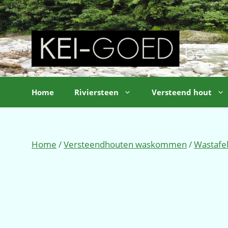
Ga
naar
de
inhoud
Home
Riviersteen
Versteend hout
Home
/
Versteendhouten waskommen
/
Wastafe