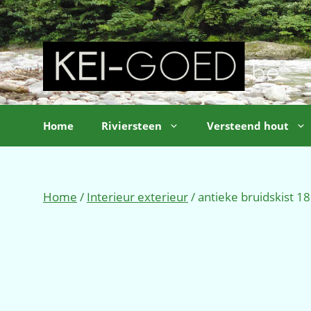
Ga
naar
de
inhoud
Home
Riviersteen
Versteend hout
Home
/
Interieur exterieur
/ antieke bruidskist 1