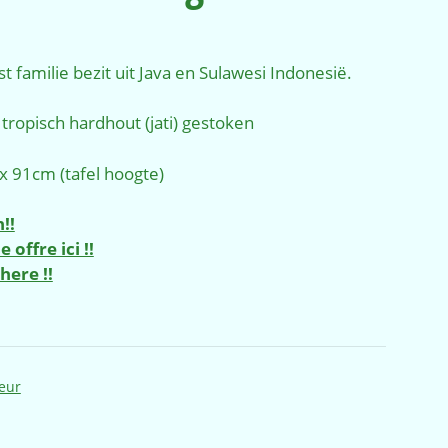
elijke
uidige
rijs
:
t familie bezit uit Java en Sulawesi Indonesië.
1.975,00.
 tropisch hardhout (jati) gestoken
 91cm (tafel hoogte)
!!
offre ici !!
here !!
ieur