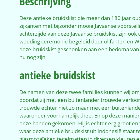
Beschrijving
Deze antieke bruidskist die meer dan 180 jaar oud
zijkanten met bijzonder mooie Javaanse voorstelli
achterzijde van deze Javaanse bruidskist zijn oo
wedding ceremonie begeleid door olifanten en Waja
deze bruidskist geschonken aan een bedoma van on
nu nog zijn.
antieke bruidskist
De namen van deze twee famillies kunnen wij om 
doordat zij met een buitenlander trouwde verloor
trouwde echter niet zo maar met een buitenlander
waaronder voornamelijk thee. En op deze manier st
onze handen gekomen. Hij is echter erg groot en 
waar deze antieke bruidskist uit Indonesië staat
glasmozaïeken tegelmatten in diversen kleuren en