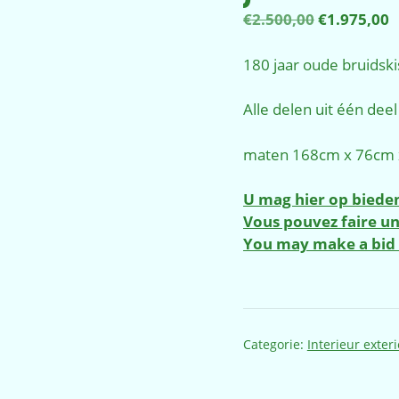
Oorspronk
H
€
2.500,00
€
1.975,00
prijs
p
was:
is
180 jaar oude bruidskis
€2.500,00.
€
Alle delen uit één deel
maten 168cm x 76cm x
U mag hier op bieden
Vous pouvez faire une 
You may make a bid 
Categorie:
Interieur exter