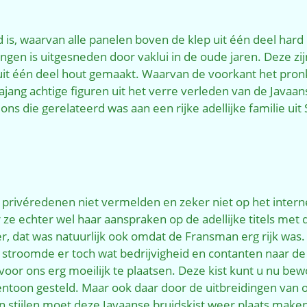
 is, waarvan alle panelen boven de klep uit één deel hard
ngen is uitgesneden door vaklui in de oude jaren. Deze zi
k uit één deel hout gemaakt. Waarvan de voorkant het pron
ng achtige figuren uit het verre verleden van de Javaanse 
s die gerelateerd was aan een rijke adellijke familie ui
privéredenen niet vermelden en zeker niet op het interne
 ze echter wel haar aanspraken op de adellijke titels met
, dat was natuurlijk ook omdat de Fransman erg rijk was. 
roomde er toch wat bedrijvigheid en contanten naar de fam
voor ons erg moeilijk te plaatsen. Deze kist kunt u nu 
 tentoon gesteld. Maar ook daar door de uitbreidingen va
 stijlen moet deze Javaanse bruidskist weer plaats maken.