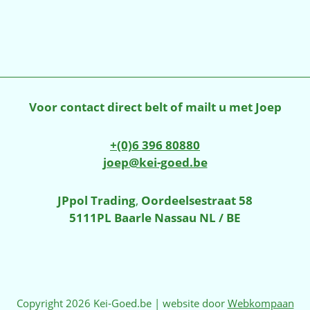
Voor contact direct belt of mailt u met Joep
+(0)6 396 80880
joep@kei-goed.be
JPpol Trading
,
Oordeelsestraat 58
5111PL Baarle Nassau NL / BE
Copyright 2026 Kei-Goed.be | website door
Webkompaan