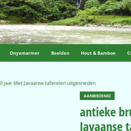
Onyxmarmer
Beelden
Hout & Bamboe
C
80 jaar Met Javaanse taferelen uitgesneden
AANBIEDING!
antieke br
Javaanse t