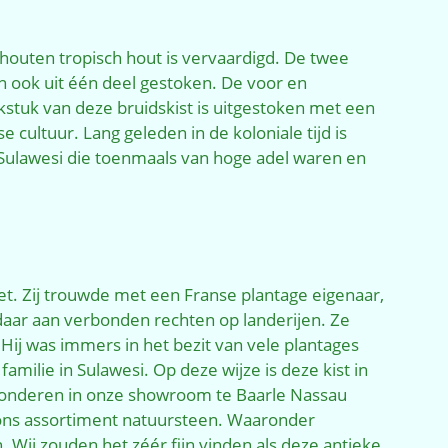
 houten tropisch hout is vervaardigd. De twee
jn ook uit één deel gestoken. De voor en
kstuk van deze bruidskist is uitgestoken met een
cultuur. Lang geleden in de koloniale tijd is
t Sulawesi die toenmaals van hoge adel waren en
t. Zij trouwde met een Franse plantage eigenaar,
 daar aan verbonden rechten op landerijen. Ze
Hij was immers in het bezit van vele plantages
ilie in Sulawesi. Op deze wijze is deze kist in
bewonderen in onze showroom te Baarle Nassau
n ons assortiment natuursteen. Waaronder
 Wij zouden het zéér fijn vinden als deze antieke