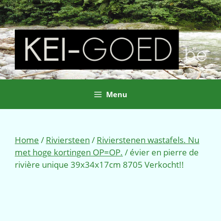
Ga
naar
de
inhoud
Menu
Home
/
Riviersteen
/
Rivierstenen wastafels. Nu
met hoge kortingen OP=OP.
/ évier en pierre de
rivière unique 39x34x17cm 8705 Verkocht!!