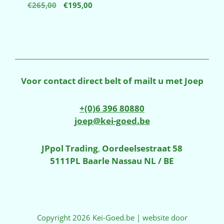
Oorspronkelijke
Huidige
€
265,00
€
195,00
prijs
prijs
was:
is:
€265,00.
€195,00.
Voor contact direct belt of mailt u met Joep
+(0)6 396 80880
joep@kei-goed.be
JPpol Trading
,
Oordeelsestraat 58
5111PL Baarle Nassau NL / BE
Copyright 2026 Kei-Goed.be | website door