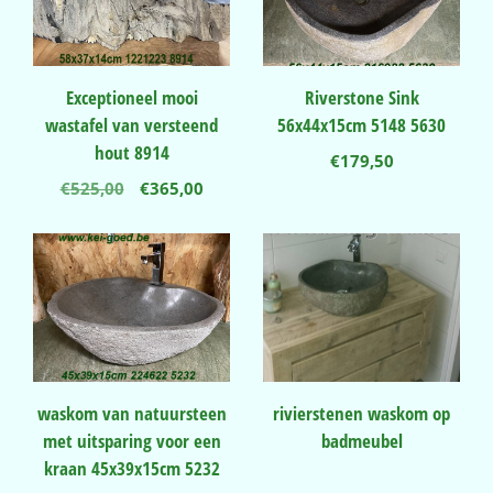
Exceptioneel mooi
Riverstone Sink
wastafel van versteend
56x44x15cm 5148 5630
hout 8914
€
179,50
Oorspronkelijke
Huidige
€
525,00
€
365,00
prijs
prijs
was:
is:
€525,00.
€365,00.
waskom van natuursteen
rivierstenen waskom op
met uitsparing voor een
badmeubel
kraan 45x39x15cm 5232