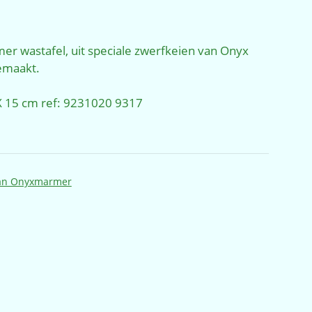
ijke
ige
 wastafel, uit speciale zwerfkeien van Onyx
,00.
emaakt.
X 15 cm ref: 9231020 9317
n Onyxmarmer