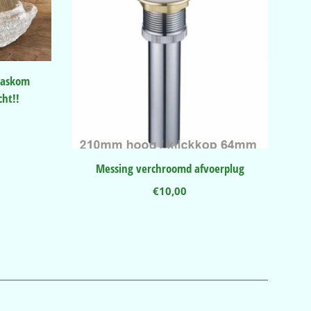
waskom
ht!!
nkelijke
Huidige
prijs
is:
.
€299,50.
Messing verchroomd afvoerplug
€
10,00