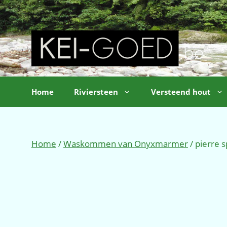
Ga
naar
de
inhoud
Home
Riviersteen
Versteend hout
Home
/
Waskommen van Onyxmarmer
/ pierre 