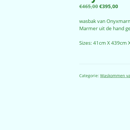
Oorspronkel
Huid
€
465,00
€
395,00
prijs
prijs
was:
is:
wasbak van Onyxmarmer
€465,00.
€395
Marmer uit de hand g
Sizes: 41cm X 439cm 
Categorie:
Waskommen va