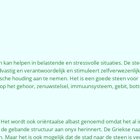
kan helpen in belastende en stressvolle situaties. De st
dvastig en verantwoordelijk en stimuleert zelfverwezenlijk
ische houding aan te nemen. Het is een goede steen voor 
 op het gehoor, zenuwstelsel, immuunsysteem, gebit, bot
r. Het wordt ook oriëntaalse albast genoemd omdat het al
de gebande structuur aan onyx herinnert. De Griekse n
 Maar het is ook mogelijk dat de stad naar de steen is 