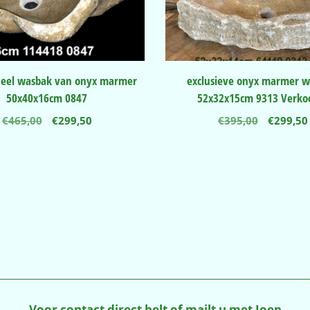
neel wasbak van onyx marmer
exclusieve onyx marmer 
50x40x16cm 0847
52x32x15cm 9313 Verkoc
Oorspronkelijke
Huidige
Oorspro
€
465,00
€
299,50
€
395,00
€
299,50
prijs
prijs
prijs
was:
is:
was:
€465,00.
€299,50.
€395,00
Voor contact direct belt of mailt u met Joep