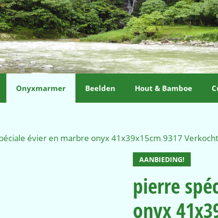
Onyxmarmer
Beelden
Hout & Bamboe
C
spéciale évier en marbre onyx 41x39x15cm 9317 Verkocht
AANBIEDING!
pierre spé
onyx 41x3