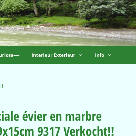
uriosa—-
Interieur Exterieur
Info
!!
ciale évier en marbre
9x15cm 9317 Verkocht!!