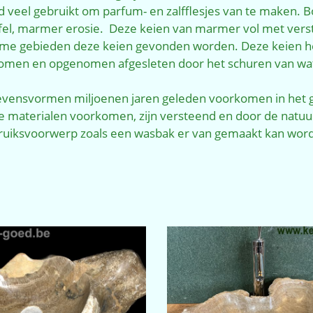
rd veel gebruikt om parfum- en zalfflesjes van te maken.
l, marmer erosie. Deze keien van marmer vol met verste
me gebieden deze keien gevonden worden. Deze keien he
omen en opgenomen afgesleten door het schuren van wat
 levensvormen miljoenen jaren geleden voorkomen in het g
vele materialen voorkomen, zijn versteend en door de na
ebruiksvoorwerp zoals een wasbak er van gemaakt kan word