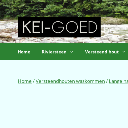
Ga
naar
de
inhoud
Home
Riviersteen
Versteend hout
Home
/
Versteendhouten waskommen
/
Lange na