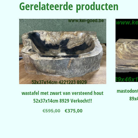
Gerelateerde producten
mastodont
wastafel met zwart van versteend hout
89x
52x37x14cm 8929 Verkocht!!
Oorspronkelijke
Huidige
€
595,00
€
375,00
prijs
prijs
was:
is:
€595,00.
€375,00.