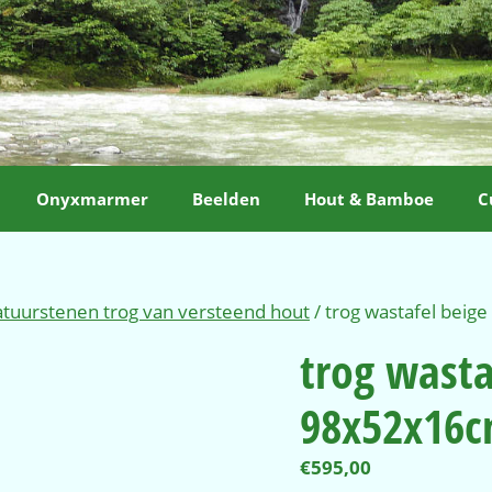
Onyxmarmer
Beelden
Hout & Bamboe
C
tuurstenen trog van versteend hout
/ trog wastafel beig
trog wasta
98x52x16c
€
595,00