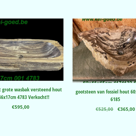
 grote wasbak versteend hout
gootsteen van fossiel hout 6
46x17cm 4783 Verkocht!!
6185
€
595,00
Oorspro
€
525,00
€
365,00
prijs
was:
€525,00