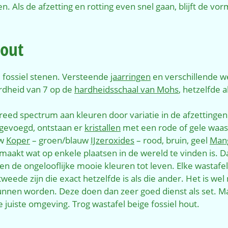
. Als de afzetting en rotting even snel gaan, blijft de vo
hout
 fossiel stenen. Versteende
jaarringen
en verschillende w
rdheid van 7 op de
hardheidsschaal van Mohs
, hetzelfde a
reed spectrum aan kleuren door variatie in de afzettinge
egevoegd, ontstaan er
kristallen
met een rode of gele waas, 
uw
Koper
– groen/blauw
IJzeroxides
– rood, bruin, geel
Man
emaakt wat op enkele plaatsen in de wereld te vinden is. Da
 de ongelooflijke mooie kleuren tot leven. Elke wastafel v
tweede zijn die exact hetzelfde is als die ander. Het is we
nen worden. Deze doen dan zeer goed dienst als set. Maa
juiste omgeving. Trog wastafel beige fossiel hout.