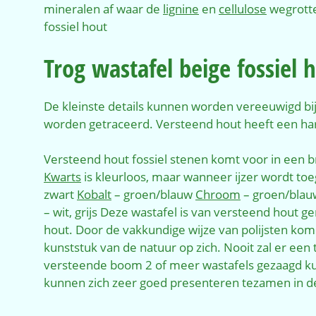
mineralen af waar de
lignine
en
cellulose
wegrotten
fossiel hout
Trog wastafel beige fossiel 
De kleinste details kunnen worden vereeuwigd bij
worden getraceerd. Versteend hout heeft een ha
Versteend hout fossiel stenen komt voor in een b
Kwarts
is kleurloos, maar wanneer ijzer wordt to
zwart
Kobalt
– groen/blauw
Chroom
– groen/bla
– wit, grijs Deze wastafel is van versteend hout g
hout. Door de vakkundige wijze van polijsten komen
kunststuk van de natuur op zich. Nooit zal er een 
versteende boom 2 of meer wastafels gezaagd kun
kunnen zich zeer goed presenteren tezamen in de 