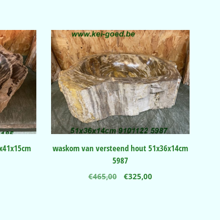
0x41x15cm
waskom van versteend hout 51x36x14cm
5987
nkelijke
Huidige
Oorspronkelijke
Huidige
€
465,00
€
325,00
prijs
prijs
prijs
is:
was:
is:
.
€365,00.
€465,00.
€325,00.