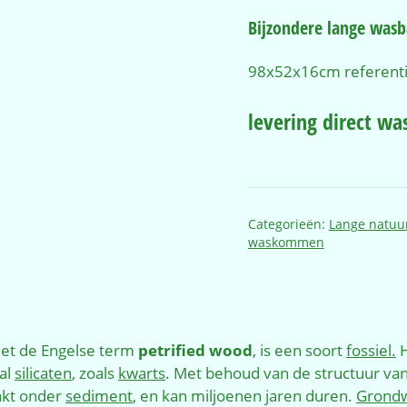
Bijzondere lange wasb
98x52x16cm referenti
levering direct wa
Categorieën:
Lange natuur
waskommen
met de Engelse term
petrified wood
, is een soort
fossiel.
H
al
silicaten
, zoals
kwarts
. Met behoud van de structuur va
akt onder
sediment
, en kan miljoenen jaren duren.
Grond