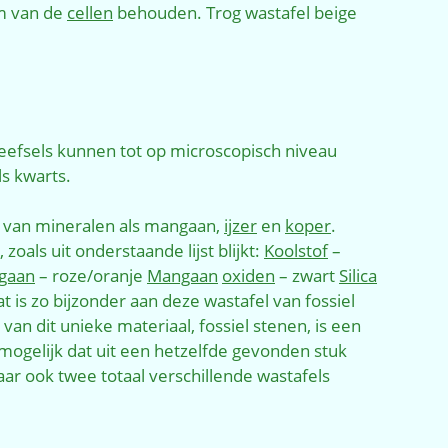
rm van de
cellen
behouden. Trog wastafel beige
eefsels kunnen tot op microscopisch niveau
ls kwarts.
n van mineralen als mangaan,
ijzer
en
koper
.
zoals uit onderstaande lijst blijkt:
Koolstof
–
gaan
– roze/oranje
Mangaan
oxiden
– zwart
Silica
t is zo bijzonder aan deze wastafel van fossiel
an dit unieke materiaal, fossiel stenen, is een
l mogelijk dat uit een hetzelfde gevonden stuk
r ook twee totaal verschillende wastafels