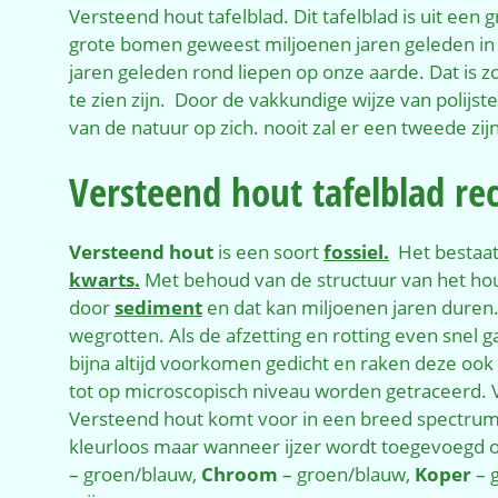
Versteend hout tafelblad. Dit tafelblad is uit een
grote bomen geweest miljoenen jaren geleden in d
jaren geleden rond liepen op onze aarde. Dat is z
te zien zijn. Door de vakkundige wijze van polijs
van de natuur op zich. nooit zal er een tweede zijn
Versteend hout tafelblad re
Versteend hout
is een soort
fossiel.
Het bestaat 
kwarts.
Met behoud van de structuur van het ho
door
sediment
en dat kan miljoenen jaren duren
wegrotten. Als de afzetting en rotting even snel g
bijna altijd voorkomen gedicht en raken deze ook
tot op microscopisch niveau worden getraceerd. 
Versteend hout komt voor in een breed spectrum a
kleurloos maar wanneer ijzer wordt toegevoegd 
– groen/blauw,
Chroom
– groen/blauw,
Koper
– 