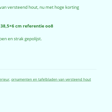
 van versteend hout, nu met hoge korting
38,5×6 cm referentie oo8
en en strak gepolijst.
erieur
,
ornamenten en tafelbladen van versteend hout