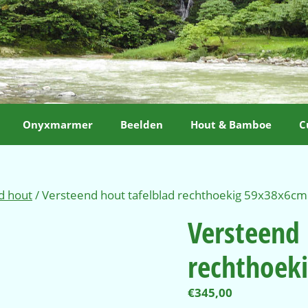
Onyxmarmer
Beelden
Hout & Bamboe
C
d hout
/ Versteend hout tafelblad rechthoekig 59x38x6cm
Versteend 
rechthoek
€
345,00