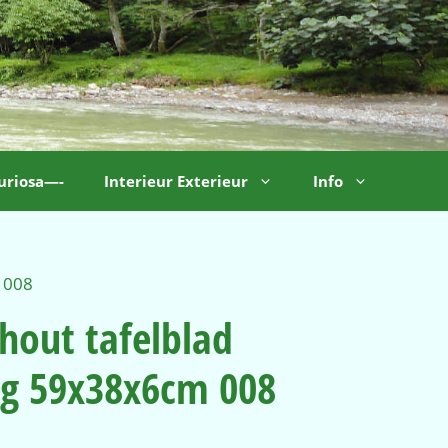
uriosa—-
Interieur Exterieur
Info
 008
hout tafelblad
ig 59x38x6cm 008