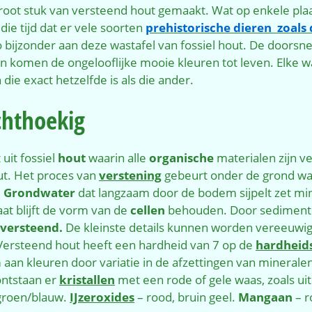
 groot stuk van versteend hout gemaakt. Wat op enkele plaat
ie tijd dat er vele soorten
prehistorische dieren zoals
o bijzonder aan deze wastafel van fossiel hout. De doors
ten komen de ongelooflijke mooie kleuren tot leven. Elke w
 die exact hetzelfde is als die ander.
chthoekig
uit fossiel
hout
waarin alle
organische
materialen zijn 
ut. Het proces van
verstening
gebeurt onder de grond w
.
Grondwater
dat langzaam door de bodem sijpelt zet mi
aat blijft de vorm van de
cellen
behouden. Door sediment w
versteend.
De kleinste details kunnen worden vereeuwi
Versteend hout heeft een hardheid van 7 op de
hardheid
an kleuren door variatie in de afzettingen van mineralen
ontstaan er
kristallen
met een rode of gele waas, zoals uit 
groen/blauw.
IJzeroxides
– rood, bruin geel.
Mangaan
– r