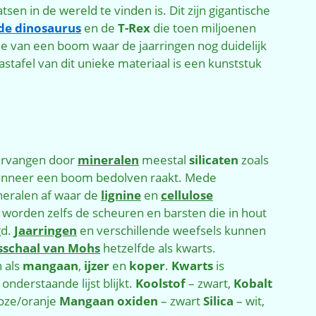
sen in de wereld te vinden is. Dit zijn gigantische
 de dinosaurus
en de
T-Rex
die toen miljoenen
nee van een boom waar de jaarringen nog duidelijk
astafel van dit unieke materiaal is een kunststuk
vervangen door
mineralen
meestal
silicaten
zoals
anneer een boom bedolven raakt. Mede
neralen af waar de
lignine
en
cellulose
orden zelfs de scheuren en barsten die in hout
gd.
Jaarringen
en verschillende weefsels kunnen
sschaal van Mohs
hetzelfde als kwarts.
 als
mangaan
,
ijzer
en
koper
.
Kwarts
is
onderstaande lijst blijkt.
Koolstof
– zwart,
Kobalt
oze/oranje
Mangaan
oxiden
– zwart
Silica
– wit,