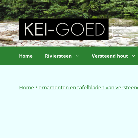
Ga
naar
de
inhoud
Home
Riviersteen
Versteend hout
Home
/
ornamenten en tafelbladen van versteen