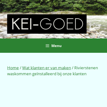
Ga
naar
de
inhoud
Menu
Home
/
Wat klanten er van maken
/ Rivierstenen
waskommen geïnstalleerd bij onze klanten