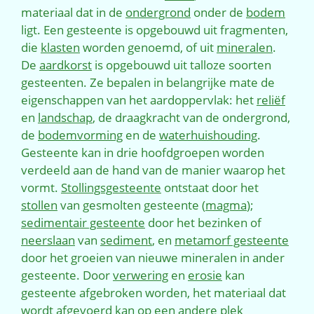
materiaal dat in de
ondergrond
onder de
bodem
ligt. Een gesteente is opgebouwd uit fragmenten,
die
klasten
worden genoemd, of uit
mineralen
.
De
aardkorst
is opgebouwd uit talloze soorten
gesteenten. Ze bepalen in belangrijke mate de
eigenschappen van het aardoppervlak: het
reliëf
en
landschap
, de draagkracht van de ondergrond,
de
bodemvorming
en de
waterhuishouding
.
Gesteente kan in drie hoofdgroepen worden
verdeeld aan de hand van de manier waarop het
vormt.
Stollingsgesteente
ontstaat door het
stollen
van gesmolten gesteente (
magma
);
sedimentair gesteente
door het bezinken of
neerslaan
van
sediment
, en
metamorf gesteente
door het groeien van nieuwe mineralen in ander
gesteente. Door
verwering
en
erosie
kan
gesteente afgebroken worden, het materiaal dat
wordt afgevoerd kan op een andere plek